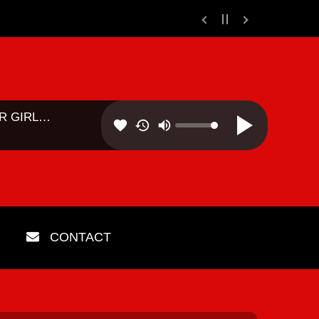
 GIRLS -
favorite
CONTACT